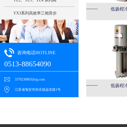
YE2、YE3、YE4 系列高
低扬程
效率三相异步电动机
YX3系列高效率三相异步
电动机
咨询电话HOTLINE
0513-88654090
3370230863@qq.com
低扬程
江苏省海安市孙庄镇远东路1号