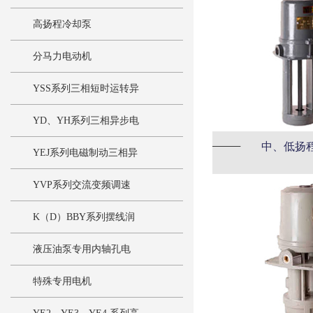
高扬程冷却泵
分马力电动机
YSS系列三相短时运转异
步电动机
YD、YH系列三相异步电
中、低扬
动机
YEJ系列电磁制动三相异
步电动机
YVP系列交流变频调速
三相异步电动机
K（D）BBY系列摆线润
滑泵
液压油泵专用内轴孔电
机
特殊专用电机