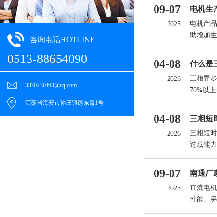
09-07
电机生
电机产品
2025
助增加生
咨询电话HOTLINE
0513-88654090
04-08
什么是
三相异步
2026
3370230863@qq.com
70%以
场：定子
江苏省海安市孙庄镇远东路1号
子（通常
04-08
三相短
三相短时
2026
过载能力
长时间连
间很短，
09-07
南通厂
直流电机
2025
性能。另
求的产品