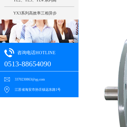
YE2、YE3、YE4 系列高
效率三相异步电动机
YX3系列高效率三相异步
电动机
咨询电话HOTLINE
0513-88654090
3370230863@qq.com
江苏省海安市孙庄镇远东路1号